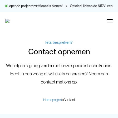
euws: ons ISO 9001-certificaat is binnen!
Lopende projecten
Officieel lid van de NIDV: een s
Afdelingen
+
Alle afdelingen
Werken bij
Opleidingen
Iets bespreken?
Over ons
Machinebouw
Vacatures
Werken bij
+
Contact opnemen
Onderhoud
Projecten
Terug
Actueel
Metaal
Wij helpen u graag verder met onze specialistische kennis.
Contact
Consultancy
Heeft u een vraag of wilt u iets bespreken? Neem dan
contact met ons op.
Opleiding
Terug
Homepagina
/
C
ontact