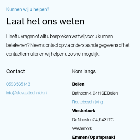
Kunnen wij u helpen?
Laat het ons weten
Heeft u vragen of wilt u bespreken wat wij voor u kunnen
betekenen? Neem contact op via onderstaande gegevens of het
contactformulier en wij helpen u zo snel mogelijk.
Contact
Kom langs
0593 565 143
Beilen
info@stevasttechniek.nl
Bathoorn 4, 9411 SE Beilen
Routebeschrijving
Westerbork
De Noesten 24, 9431 TC
Westerbork
Emmen (Op afspraak)