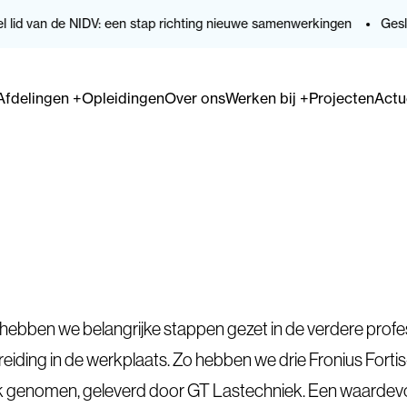
id van de NIDV: een stap richting nieuwe samenwerkingen
Geslaag
Afdelingen
+
Opleidingen
Over ons
Werken bij
+
Projecten
Actu
hebben we belangrijke stappen gezet in de verdere profes
reiding in de werkplaats. Zo hebben we drie Fronius Fortis-
ik genomen, geleverd door
GT Lastechniek
. Een waardevo