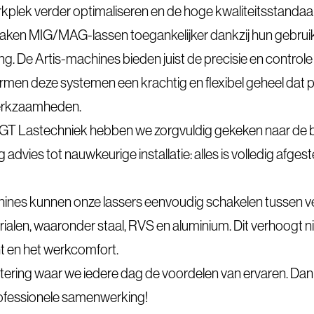
lek verder optimaliseren en de hoge kwaliteitsstandaar
ken MIG/MAG-lassen toegankelijker dankzij hun gebruiks
ng. De Artis-machines bieden juist de precisie en controle 
en deze systemen een krachtig en flexibel geheel dat per
werkzaamheden.
GT Lastechniek hebben we zorgvuldig gekeken naar de 
 advies tot nauwkeurige installatie: alles is volledig afg
ines kunnen onze lassers eenvoudig schakelen tussen ve
alen, waaronder staal, RVS en aluminium. Dit verhoogt niet
t en het werkcomfort.
tering waar we iedere dag de voordelen van ervaren. Da
rofessionele samenwerking!