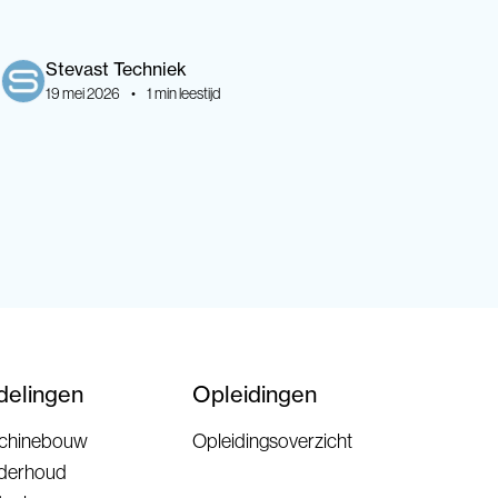
Stevast
Techniek
19 mei 2026
•
1
min leestijd
delingen
Opleidingen
chinebouw
Opleidingsoverzicht
derhoud