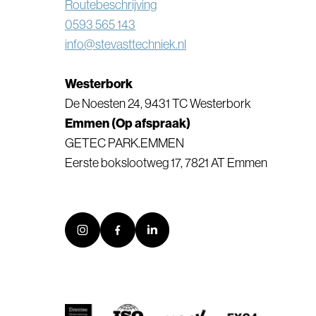
Routebeschrijving
0593 565 143
info@stevasttechniek.nl
Westerbork
De Noesten 24, 9431 TC Westerbork
Emmen (Op afspraak)
GETEC PARK.EMMEN
Eerste bokslootweg 17, 7821 AT Emmen