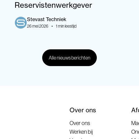
Reservistenwerkgever
Stevast
Techniek
26 mei 2026
•
1
min leestijd
Alle nieuws berichten
Over ons
Af
Over ons
Ma
Werken bij
On