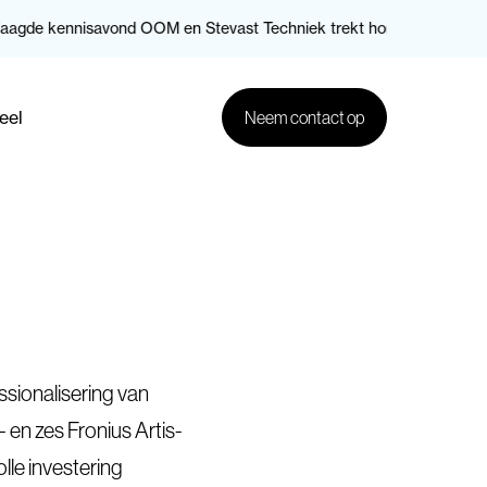
de kennisavond OOM en Stevast Techniek trekt honderden bezoeker
eel
Neem contact op
sionalisering van
 en zes Fronius Artis-
lle investering