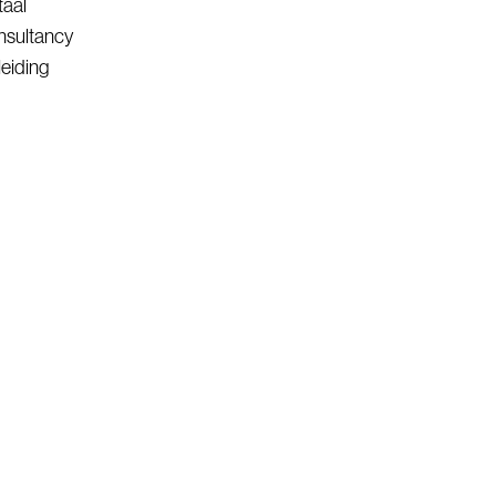
aal
sultancy
eiding