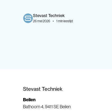
Stevast
Techniek
26 mei 2026
•
1
min leestijd
Stevast Techniek
Beilen
Bathoorn 4, 9411 SE Beilen